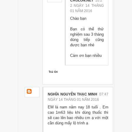
CAOLON.NET
10:2
2 NGÀY 14 THÁNG
01 NĂM 2016
Chào bạn
Bạn có thể thử
nghiệm sau 3 tháng
dùng tiếp cũng
được bạn nhé
Cám ơn bạn nhiều
Trả lời
NGHĨA NGUYỄN THẠC MINH
07:47
NGÀY 14 THÁNG 01 NĂM 2016
EM là nam năm nay 18 tuổi . Em
cao 1m63 liệu khi dùng thuốc thì
sẽ cao lên bao nhiêu cm ạ với một
cần dùng mấy lộ trình ạ