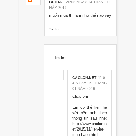
BÙI ĐẠT
20:02 NGÀY 14 THÁNG 01
NĂM 2016
muốn mua thì làm như thế nào vậy
Trả lời
Trả lời
CAOLON.NET
11:0
4 NGÀY 15 THÁNG
01 NĂM 2016
Chào em
Em có thể liên hệ
với bên anh theo
thông tin sau nhé:
http://www.caolon.n
et/2015/11/lien-he-
mua-hang.html