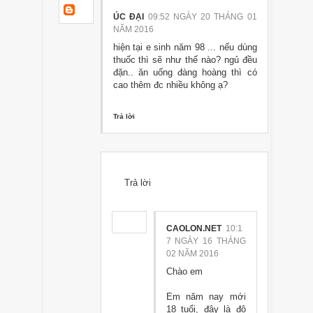
ÚC ĐẠI
09:52 NGÀY 20 THÁNG 01
NĂM 2016
hiện tại e sinh năm 98 ... nếu dùng
thuốc thì sẽ như thế nào? ngủ đều
đặn.. ăn uống đàng hoàng thì có
cao thêm đc nhiều không ạ?
Trả lời
Trả lời
CAOLON.NET
10:1
7 NGÀY 16 THÁNG
02 NĂM 2016
Chào em
Em năm nay mới
18 tuổi, đây là độ