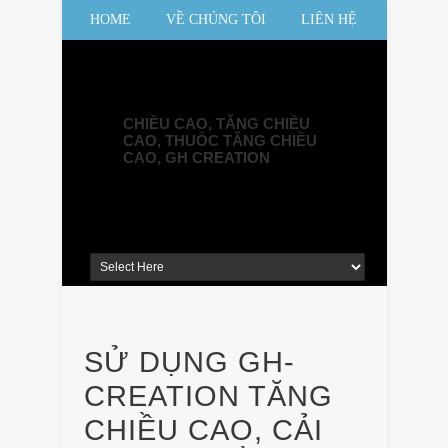
HOME
VỀ CHÚNG TÔI
LIÊN HỆ
SƠ ĐỒ WEBSITE
CHIỀU CAO, TĂNG CHIỀU
CAO, THUỐC TĂNG CHIỀU
CAO, GH CREATION
SỬ DỤNG GH-
CREATION TĂNG
CHIỀU CAO, CẢI