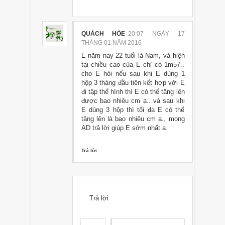
QUÁCH HÒE
20:07 NGÀY 17
THÁNG 01 NĂM 2016
E năm nay 22 tuổi là Nam, và hiện
tại chiều cao của E chỉ có 1m57..
cho E hỏi nếu sau khi E dùng 1
hộp 3 tháng đầu tiên kết hợp với E
đi tập thể hình thì E có thể tăng lên
được bao nhiêu cm ạ.. và sau khi
E dùng 3 hộp thì tối đa E có thể
tăng lên là bao nhiêu cm ạ.. mong
AD trả lời giúp E sớm nhất ạ.
Trả lời
Trả lời