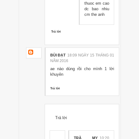
thuoc em cao
dc bao nhiu
cm the anh
Trả lời
BÙI ĐẠT
18:09 NGÀY 15 THÁNG 01
NĂM 2016
ae nào dùng rồi cho mình 1 lời
khuyên
Trả lời
Trả lời
TRÀ MY
10:20