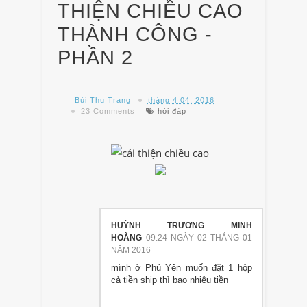
THIỆN CHIỀU CAO
THÀNH CÔNG -
PHẦN 2
Bùi Thu Trang
tháng 4 04, 2016
23 Comments
hỏi đáp
HUỲNH TRƯƠNG MINH
HOÀNG
09:24 NGÀY 02 THÁNG 01
NĂM 2016
mình ở Phú Yên muốn đặt 1 hộp
cả tiền ship thì bao nhiêu tiền