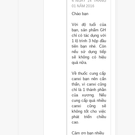
4 NGÀY 14 THÁNG
01 NĂM 2016
Chào bạn
Với độ tuổi của
bạn, sản phẩm GH
chỉ có tác dụng với
1 lộ trình 3 hộp đầu
tiên bạn nhé. Còn
nếu sử dụng tiếp
sẽ không có hiệu
quả nữa.
Về thuốc cung cấp
canxi bạn nên cẩn
thẩn, vì canxi cũng
chỉ là 1 thành phần
của xương. Nếu
cung cấp quá nhiều
canxi cũng sẽ
không tốt cho việc
phát triển chiều
cao.
Cảm ơn bạn nhiều