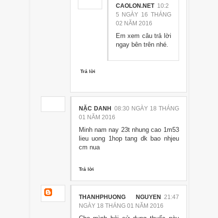
CAOLON.NET
10:2
5 NGÀY 16 THÁNG
02 NĂM 2016
Em xem câu trả lời
ngay bên trên nhé.
Trả lời
NẶC DANH
08:30 NGÀY 18 THÁNG
01 NĂM 2016
Minh nam nay 23t nhung cao 1m53
lieu uong 1hop tang dk bao nhjeu
cm nua
Trả lời
THANHPHUONG NGUYEN
21:47
NGÀY 18 THÁNG 01 NĂM 2016