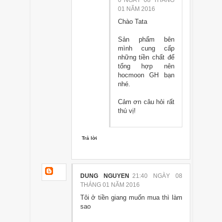
0 NGÀY 08 THÁNG
01 NĂM 2016
Chào Tata
Sản phẩm bên
mình cung cấp
những tiền chất để
tổng hợp nên
hocmoon GH bạn
nhé.
Cảm ơn câu hỏi rất
thú vị!
Trả lời
DUNG NGUYEN
21:40 NGÀY 08
THÁNG 01 NĂM 2016
Tôi ở tiền giang muốn mua thì làm
sao