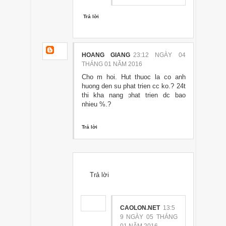
Trả lời
HOANG GIANG
23:12 NGÀY 04
THÁNG 01 NĂM 2016
Cho m hoi. Hut thuoc la co anh
huong den su phat trien cc ko.? 24t
thi kha nang phat trien dc bao
nhieu %.?
Trả lời
Trả lời
CAOLON.NET
13:5
9 NGÀY 05 THÁNG
01 NĂM 2016