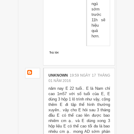
ngủ
sớm
trước
11h sẽ
hiệu
quả
hơn.
Trả lời
UNKNOWN
19:59 NGÀY 17 THÁNG
01 NĂM 2016
năm nay E 22 tuổi.. E là Nam chỉ
cao 1m57 với số tuổi của E, E
dùng 3 hộp 1 lô trình như vậy, cộng
thêm E đi tập thể hình thường
xuyên.. vậy cho E hỏi sau 3 tháng
đầu E có thể cao lên được bao
nhiêm cm ạ.. và E dùng xong 3
hộp liệu E có thể cao tối đa là bao
nhiêu cm ạ.. mong AD sớm phản