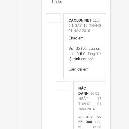
Trả lời
CAOLON.NET
11:0
5 NGÀY 15 THÁNG
01 NĂM 2016
Chào em
Với độ tuổi của em
chỉ có thể dùng 1-2
lộ trình em nhé
Cảm ơn em
NẶC
DANH
20:02
NGÀY 17
THÁNG 01
NĂM 2016
anh oi em dc
23 tuoi neu
su dung