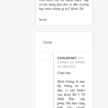
Cho mình hỏi sử dụng thuốc này
co tác dụng phụ như to đầu xương
hay nhức khớp gì ko? Mình 20t
Trả lời
Trả lời
CAOLON.NET
10:2
8 NGÀY 16 THÁNG
02 NĂM 2016
Chào bạn
Mình không rõ bạn
lấy thông tin từ
đâu, vì sản phẩm
này được Bộ Y Tế
Nhật Bản cấp
phép. Mà bạn cũng
biết, tiêu chuẩn