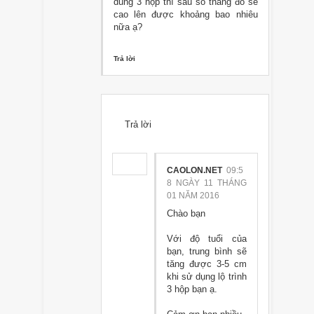
dùng 3 hộp thì sau số tháng đó sẽ
cao lên được khoảng bao nhiêu
nữa ạ?
Trả lời
Trả lời
CAOLON.NET
09:5
8 NGÀY 11 THÁNG
01 NĂM 2016
Chào bạn
Với độ tuổi của
bạn, trung bình sẽ
tăng được 3-5 cm
khi sử dụng lộ trình
3 hộp bạn ạ.