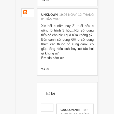
Trả lời
UNKNOWN
19:06 NGÀY 12 THÁNG
01 NĂM 2016
Xin hỏi e năm nay 21 tuổi nếu e
uống lộ trình 3 hộp...Rồi sử dụng
tiếp có còn hiệu quả nữa không ạ?
Bên cạnh sử dụng GH e sử dụng
thêm các thuốc bổ sung canxi có
giúp tăng hiệu quả hay có tác hại
gì không ạ?
Em xin cãm ơn..
Trả lời
Trả lời
CAOLON.NET
10:2