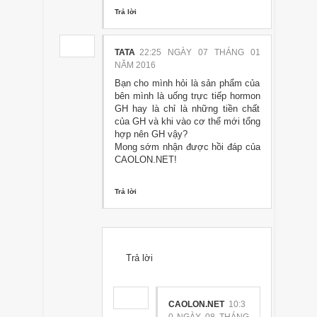
Trả lời
TATA
22:25 NGÀY 07 THÁNG 01
NĂM 2016
Bạn cho mình hỏi là sản phẩm của
bên mình là uống trực tiếp hormon
GH hay là chỉ là những tiền chất
của GH và khi vào cơ thể mới tổng
hợp nên GH vậy?
Mong sớm nhận được hồi đáp của
CAOLON.NET!
Trả lời
Trả lời
CAOLON.NET
10:3