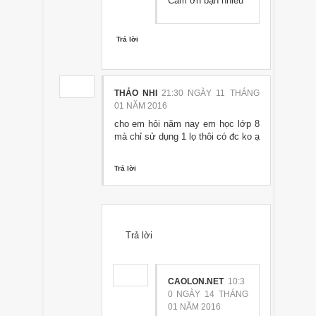
Cảm ơn bạn nhiều
Trả lời
THẢO NHI
21:30 NGÀY 11 THÁNG
01 NĂM 2016
cho em hỏi năm nay em học lớp 8
mà chỉ sử dụng 1 lọ thôi có đc ko ạ
Trả lời
Trả lời
CAOLON.NET
10:3
0 NGÀY 14 THÁNG
01 NĂM 2016