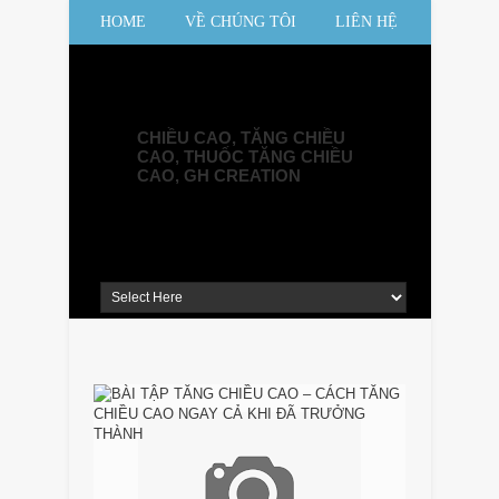
HOME
VỀ CHÚNG TÔI
LIÊN HỆ
SƠ ĐỒ WEBSITE
CHIỀU CAO, TĂNG CHIỀU
CAO, THUỐC TĂNG CHIỀU
CAO, GH CREATION