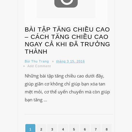
BÀI TẬP TĂNG CHIỀU CAO
– CÁCH TĂNG CHIỀU CAO
NGAY CẢ KHI ĐÃ TRƯỞNG
THÀNH
Bùi Thu Trang
tháng 3 15, 2016
Add Comment
Những bài tập tăng chiều cao dưới đây,
giúp giãn cơ không chỉ giúp bạn xóa tan
mệt mỏi, cơ thể uyển chuyển mà còn giúp
bạn tăng ...
1
2
3
4
5
6
7
8