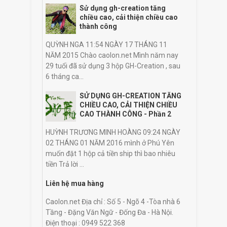
Sử dụng gh-creation tăng
chiều cao, cải thiện chiều cao
thành công
QUỲNH NGA 11:54 NGÀY 17 THÁNG 11
NĂM 2015 Chào caolon.net Mình năm nay
29 tuổi đã sử dụng 3 hộp GH-Creation , sau
6 tháng ca...
SỬ DỤNG GH-CREATION TĂNG
CHIỀU CAO, CẢI THIỆN CHIỀU
CAO THÀNH CÔNG - Phần 2
HUỲNH TRƯƠNG MINH HOÀNG 09:24 NGÀY
02 THÁNG 01 NĂM 2016 mình ở Phú Yên
muốn đặt 1 hộp cả tiền ship thì bao nhiêu
tiền Trả lời ...
Liên hệ mua hàng
Caolon.net Địa chỉ : Số 5 - Ngõ 4 -Tòa nhà 6
Tầng - Đặng Văn Ngữ - Đống Đa - Hà Nội.
Điện thoại : 0949 522 368