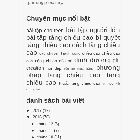
phương pháp này, ...
Chuyên mục nổi bật
bài tập người lớn
bài tập cho teen
bài tập tăng chiều cao
bí quyết
tăng chiều cao
cách tăng chiều
cao
chiều cao
chiều cao
câu chuyện thành công
dinh dưỡng
gh-
cân nặng chuẩn của bé
phương
creation
hỏi đáp
liên hệ mua hàng
pháp tăng chiều cao
tăng
chiều cao
thuốc tăng chiều cao
tin tức
Về
chúng tôi
danh sách bài viết
►
2017
(12)
▼
2016
(70)
►
tháng 12
(3)
►
tháng 11
(7)
►
tháng 10
(11)