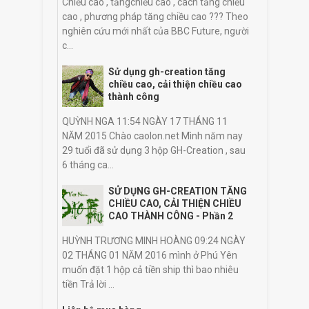
Chiều cao , tăngchiều cao , cách tăng chiều
cao , phương pháp tăng chiều cao ??? Theo
nghiên cứu mới nhất của BBC Future, người
c...
Sử dụng gh-creation tăng
chiều cao, cải thiện chiều cao
thành công
QUỲNH NGA 11:54 NGÀY 17 THÁNG 11
NĂM 2015 Chào caolon.net Mình năm nay
29 tuổi đã sử dụng 3 hộp GH-Creation , sau
6 tháng ca...
SỬ DỤNG GH-CREATION TĂNG
CHIỀU CAO, CẢI THIỆN CHIỀU
CAO THÀNH CÔNG - Phần 2
HUỲNH TRƯƠNG MINH HOÀNG 09:24 NGÀY
02 THÁNG 01 NĂM 2016 mình ở Phú Yên
muốn đặt 1 hộp cả tiền ship thì bao nhiêu
tiền Trả lời ...