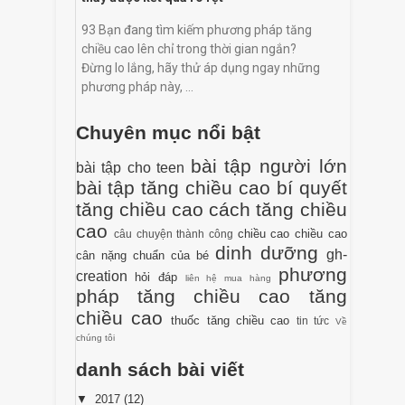
93 Bạn đang tìm kiếm phương pháp tăng
chiều cao lên chỉ trong thời gian ngắn?
Đừng lo lắng, hãy thử áp dụng ngay những
phương pháp này, ...
Chuyên mục nổi bật
bài tập người lớn
bài tập cho teen
bài tập tăng chiều cao
bí quyết
tăng chiều cao
cách tăng chiều
cao
chiều cao
chiều cao
câu chuyện thành công
dinh dưỡng
gh-
cân nặng chuẩn của bé
phương
creation
hỏi đáp
liên hệ mua hàng
pháp tăng chiều cao
tăng
chiều cao
thuốc tăng chiều cao
tin tức
Về
chúng tôi
danh sách bài viết
▼
2017
(12)