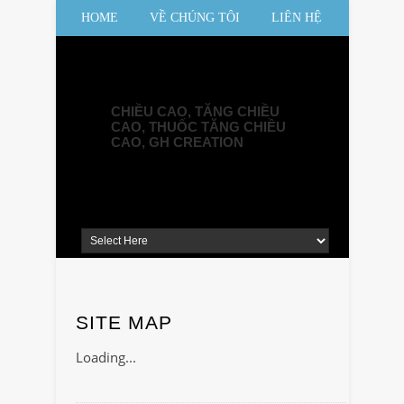
HOME
VỀ CHÚNG TÔI
LIÊN HỆ
SƠ ĐỒ WEBSITE
CHIỀU CAO, TĂNG CHIỀU
CAO, THUỐC TĂNG CHIỀU
CAO, GH CREATION
SITE MAP
Loading...