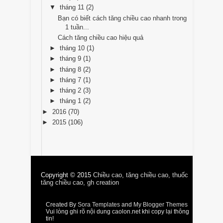
▼
tháng 11
(2)
Bạn có biết cách tăng chiều cao nhanh trong
1 tuần...
Cách tăng chiều cao hiệu quả
►
tháng 10
(1)
►
tháng 9
(1)
►
tháng 8
(2)
►
tháng 7
(1)
►
tháng 2
(3)
►
tháng 1
(2)
►
2016
(70)
►
2015
(106)
Copyright © 2015
Chiều cao, tăng chiều cao, thuốc
tăng chiều cao, gh creation
Created By
Sora Templates
and
My Blogger Themes
Vui lòng ghi rõ nội dung caolon.net khi copy lại thông
tin!