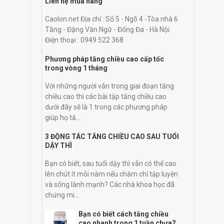
Liên hệ mua hàng
Caolon.net Địa chỉ : Số 5 - Ngõ 4 -Tòa nhà 6
Tầng - Đặng Văn Ngữ - Đống Đa - Hà Nội.
Điện thoại : 0949 522 368
Phương pháp tăng chiều cao cấp tốc
trong vòng 1 tháng
Với những người vẫn trong giai đoạn tăng
chiều cao thì các bài tập tăng chiều cao
dưới đây sẽ là 1 trong các phương pháp
giúp họ tă...
3 ĐỘNG TÁC TĂNG CHIỀU CAO SAU TUỔI
DẬY THÌ
Bạn có biết, sau tuổi dậy thì vẫn có thể cao
lên chút ít mỗi năm nếu chăm chỉ tập luyện
và sống lành mạnh? Các nhà khoa học đã
chứng mi...
Bạn có biết cách tăng chiều
cao nhanh trong 1 tuần chưa?