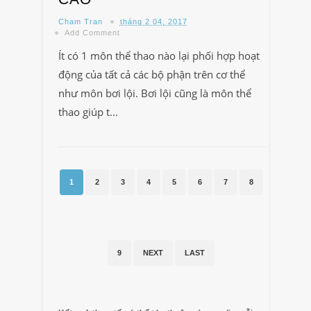
Cham Tran
tháng 2 04, 2017
Add Comment
Ít có 1 môn thể thao nào lại phối hợp hoạt
động của tất cả các bộ phận trên cơ thể
như môn bơi lội. Bơi lội cũng là môn thể
thao giúp t...
1
2
3
4
5
6
7
8
9
NEXT
LAST