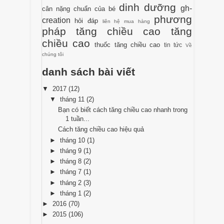
dinh dưỡng
gh-
cân nặng chuẩn của bé
phương
creation
hỏi đáp
liên hệ mua hàng
pháp tăng chiều cao
tăng
chiều cao
thuốc tăng chiều cao
tin tức
Về
chúng tôi
danh sách bài viết
▼
2017
(12)
▼
tháng 11
(2)
Bạn có biết cách tăng chiều cao nhanh trong
1 tuần...
Cách tăng chiều cao hiệu quả
►
tháng 10
(1)
►
tháng 9
(1)
►
tháng 8
(2)
►
tháng 7
(1)
►
tháng 2
(3)
►
tháng 1
(2)
►
2016
(70)
►
2015
(106)