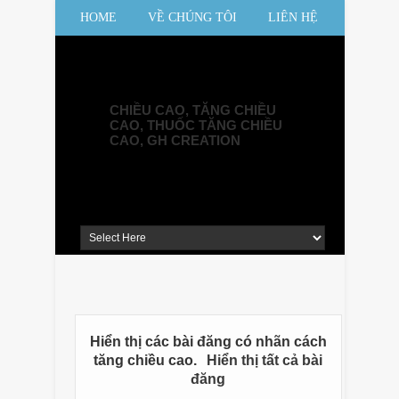
HOME
VỀ CHÚNG TÔI
LIÊN HỆ
SƠ ĐỒ WEBSITE
CHIỀU CAO, TĂNG CHIỀU
CAO, THUỐC TĂNG CHIỀU
CAO, GH CREATION
Hiển thị các bài đăng có nhãn
cách
tăng chiều cao
.
Hiển thị tất cả bài
đăng