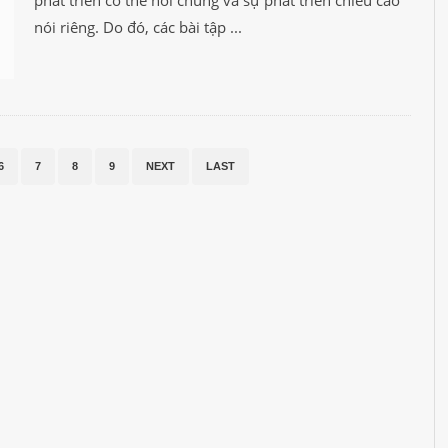
nói riêng. Do đó, các bài tập ...
6
7
8
9
NEXT
LAST