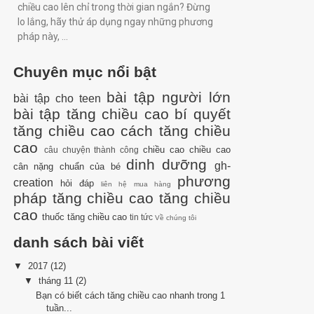
chiều cao lên chỉ trong thời gian ngắn? Đừng
lo lắng, hãy thử áp dụng ngay những phương
pháp này, ...
Chuyên mục nổi bật
bài tập người lớn
bài tập cho teen
bài tập tăng chiều cao
bí quyết
tăng chiều cao
cách tăng chiều
cao
chiều cao
chiều cao
câu chuyện thành công
dinh dưỡng
gh-
cân nặng chuẩn của bé
phương
creation
hỏi đáp
liên hệ mua hàng
pháp tăng chiều cao
tăng chiều
cao
thuốc tăng chiều cao
tin tức
Về chúng tôi
danh sách bài viết
▼
2017
(12)
▼
tháng 11
(2)
Bạn có biết cách tăng chiều cao nhanh trong 1
tuần...