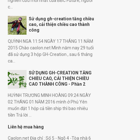
nghiên cứu mới nhất của BBC Future, người
c...
Sử dụng gh-creation tăng chiều
cao, cải thiện chiều cao thành
công
QUỲNH NGA 11:54 NGÀY 17 THÁNG 11 NĂM
2015 Chào caolon.net Mình năm nay 29 tuổi
đã sử dụng 3 hộp GH-Creation , sau 6 tháng
ca...
SỬ DỤNG GH-CREATION TĂNG
CHIỀU CAO, CẢI THIỆN CHIỀU
CAO THÀNH CÔNG - Phần 2
HUỲNH TRƯƠNG MINH HOÀNG 09:24 NGÀY
02 THÁNG 01 NĂM 2016 mình ở Phú Yên
muốn đặt 1 hộp cả tiền ship thì bao nhiêu
tiền Trả lời ...
Liên hệ mua hàng
Caolon.net Địa chỉ : Số 5 - Ngõ 4 -Tòa nhà 6