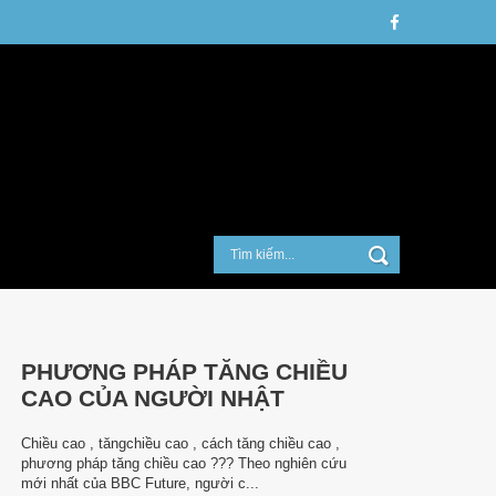
PHƯƠNG PHÁP TĂNG CHIỀU
CAO CỦA NGƯỜI NHẬT
Chiều cao , tăngchiều cao , cách tăng chiều cao ,
phương pháp tăng chiều cao ??? Theo nghiên cứu
mới nhất của BBC Future, người c...