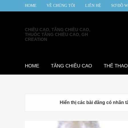
HOME
VỀ CHÚNG TÔI
LIÊN HỆ
SƠ ĐỒ W
CHIỀU CAO, TĂNG CHIỀU CAO,
THUỐC TĂNG CHIỀU CAO, GH
CREATION
HOME
TĂNG CHIỀU CAO
THỂ THAO
Hiển thị các bài đăng có nhãn
t