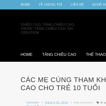
HOME
VỀ CHÚNG TÔI
LIÊN HỆ
SƠ ĐỒ W
CHIỀU CAO, TĂNG CHIỀU CAO,
THUỐC TĂNG CHIỀU CAO, GH
CREATION
HOME
TĂNG CHIỀU CAO
THỂ THAO
CÁC MẸ CÙNG THAM KH
CAO CHO TRẺ 10 TUỔI
Unknown
tháng 8 02, 2016
Add Comment
bí 