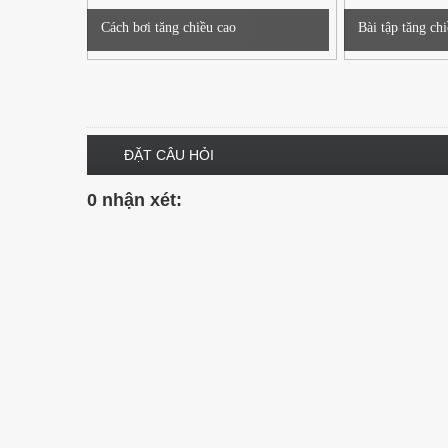
Cách bơi tăng chiều cao
Bài tập tăng chi
ĐẶT CÂU HỎI
0 nhận xét: