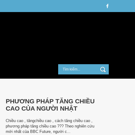
PHƯƠNG PHÁP TĂNG CHIỀU
CAO CỦA NGƯỜI NHẬT
Chiều cao , tăngchiều cao , cách tăng chiều cao ,
phương pháp tăng chiều cao ??? Theo nghiên cứu
mới nhất của BBC Future, người c...