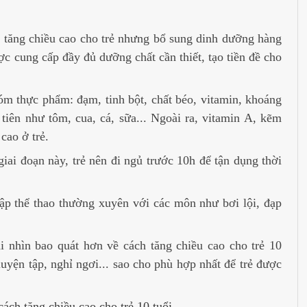
để tăng chiều cao cho trẻ nhưng bổ sung dinh dưỡng hàng
ợc cung cấp đầy đủ dưỡng chất cần thiết, tạo tiền đề cho
m thực phẩm: đạm, tinh bột, chất béo, vitamin, khoáng
iên như tôm, cua, cá, sữa... Ngoài ra, vitamin A, kẽm
 cao ở trẻ.
iai đoạn này, trẻ nên đi ngủ trước 10h để tận dụng thời
tập thể thao thường xuyên với các môn như bơi lội, đạp
i nhìn bao quát hơn về cách tăng chiều cao cho trẻ 10
luyện tập, nghỉ ngơi... sao cho phù hợp nhất để trẻ được