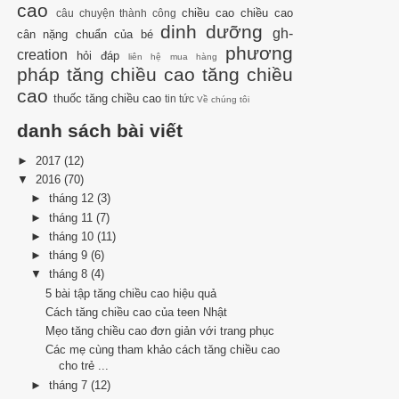
cao
chiều cao
chiều cao
câu chuyện thành công
dinh dưỡng
gh-
cân nặng chuẩn của bé
phương
creation
hỏi đáp
liên hệ mua hàng
pháp tăng chiều cao
tăng chiều
cao
thuốc tăng chiều cao
tin tức
Về chúng tôi
danh sách bài viết
►
2017
(12)
▼
2016
(70)
►
tháng 12
(3)
►
tháng 11
(7)
►
tháng 10
(11)
►
tháng 9
(6)
▼
tháng 8
(4)
5 bài tập tăng chiều cao hiệu quả
Cách tăng chiều cao của teen Nhật
Mẹo tăng chiều cao đơn giản với trang phục
Các mẹ cùng tham khảo cách tăng chiều cao
cho trẻ ...
►
tháng 7
(12)