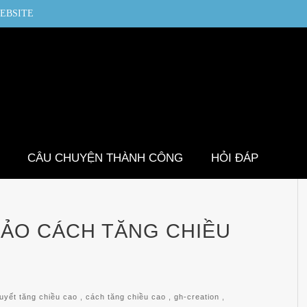
EBSITE
CÂU CHUYỆN THÀNH CÔNG
HỎI ĐÁP
ẢO CÁCH TĂNG CHIỀU
quyết tăng chiều cao
,
cách tăng chiều cao
,
gh-creation
,