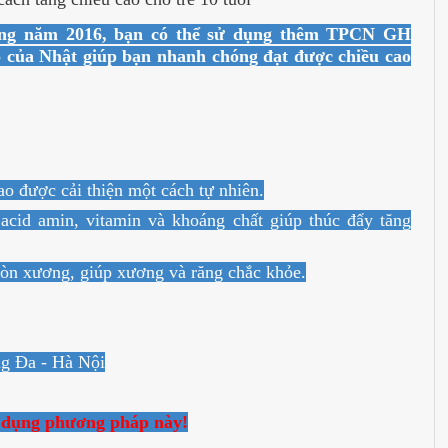
trong năm 2016, bạn có thể sử dụng thêm TPCN GH
o của Nhật giúp bạn nhanh chóng đạt được chiều cao
ao được cải thiện một cách tự nhiên.
acid amin, vitamin và khoáng chất giúp thúc đẩy tăng
òn xương, giúp xương và răng chắc khỏe.
ng Đa - Hà Nội
ử dụng phương pháp này!