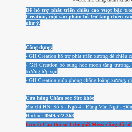
Để hỗ trợ phát triển chiều cao vượt bậc 
Creation, một sản phẩm hỗ trợ tăng chiều ca
như ý.
Công dụng:
- GH Creation hỗ trợ phát triển xương để chiều c
- GH Creation bổ sung hóc moon tăng trưởng, 
trưởng lớp sụn
- GH Creation giúp phòng chống loãng xương, gi
Cửa hàng Chăm sóc Sức khỏe
Địa chỉ HN: Số 5 - Ngõ 4 - Đặng Văn Ngữ - Đố
Hotline:
0949.522.368
Lưu ý: Cầu thủ số 1 thế giới Messi cũng đã s