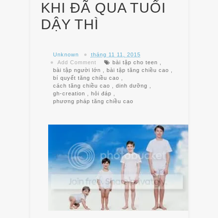
KHI ĐÃ QUA TUỔI
DẬY THÌ
Unknown
tháng 11 11, 2015
Add Comment
bài tập cho teen
,
bài tập người lớn
,
bài tập tăng chiều cao
,
bí quyết tăng chiều cao
,
cách tăng chiều cao
,
dinh dưỡng
,
gh-creation
,
hỏi đáp
,
phương pháp tăng chiều cao