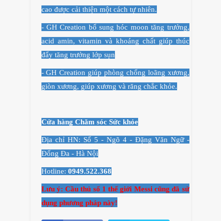
cao được cải thiện một cách tự nhiên.
-
GH Creation
bổ sung hóc moon tăng trưởng,
acid amin, vitamin và khoáng chất giúp thúc
đẩy tăng trưởng lớp sụn
-
GH Creation
giúp phòng chống loãng xương,
giòn xương, giúp xương và răng chắc khỏe.
Cửa hàng Chăm sóc Sức khỏe
Địa chỉ HN: Số 5 - Ngõ 4 - Đặng Văn Ngữ -
Đống Đa - Hà Nội
Hotline:
0949.522.368
Lưu ý: Cầu thủ số 1 thế giới Messi cũng đã sử
dụng phương pháp này!