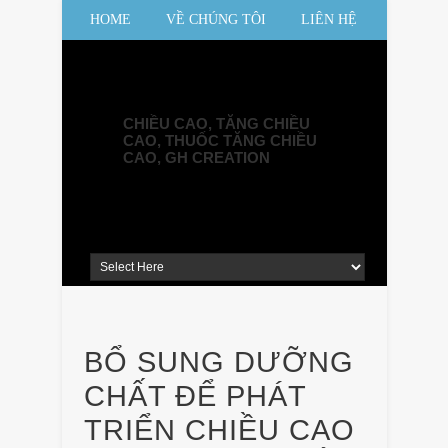
HOME
VỀ CHÚNG TÔI
LIÊN HỆ
SƠ ĐỒ WEBSITE
CHIỀU CAO, TĂNG CHIỀU
CAO, THUỐC TĂNG CHIỀU
CAO, GH CREATION
BỔ SUNG DƯỠNG
CHẤT ĐỂ PHÁT
TRIỂN CHIỀU CAO