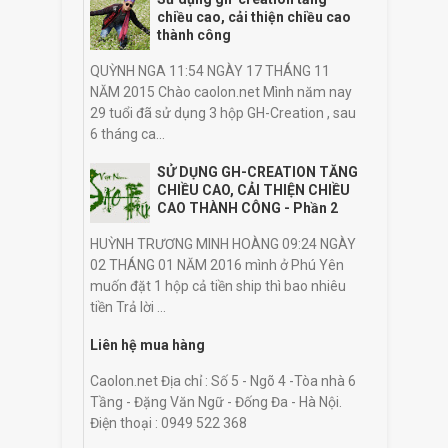
chiều cao, cải thiện chiều cao
thành công
QUỲNH NGA 11:54 NGÀY 17 THÁNG 11
NĂM 2015 Chào caolon.net Mình năm nay
29 tuổi đã sử dụng 3 hộp GH-Creation , sau
6 tháng ca...
SỬ DỤNG GH-CREATION TĂNG
CHIỀU CAO, CẢI THIỆN CHIỀU
CAO THÀNH CÔNG - Phần 2
HUỲNH TRƯƠNG MINH HOÀNG 09:24 NGÀY
02 THÁNG 01 NĂM 2016 mình ở Phú Yên
muốn đặt 1 hộp cả tiền ship thì bao nhiêu
tiền Trả lời ...
Liên hệ mua hàng
Caolon.net Địa chỉ : Số 5 - Ngõ 4 -Tòa nhà 6
Tầng - Đặng Văn Ngữ - Đống Đa - Hà Nội.
Điện thoại : 0949 522 368