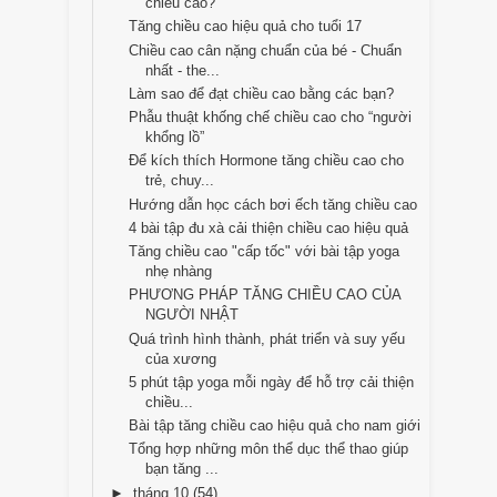
chiều cao?
Tăng chiều cao hiệu quả cho tuổi 17
Chiều cao cân nặng chuẩn của bé - Chuẩn
nhất - the...
Làm sao để đạt chiều cao bằng các bạn?
Phẫu thuật khống chế chiều cao cho “người
khổng lồ”
Để kích thích Hormone tăng chiều cao cho
trẻ, chuy...
Hướng dẫn học cách bơi ếch tăng chiều cao
4 bài tập đu xà cải thiện chiều cao hiệu quả
Tăng chiều cao "cấp tốc" với bài tập yoga
nhẹ nhàng
PHƯƠNG PHÁP TĂNG CHIỀU CAO CỦA
NGƯỜI NHẬT
Quá trình hình thành, phát triển và suy yếu
của xương
5 phút tập yoga mỗi ngày để hỗ trợ cải thiện
chiều...
Bài tập tăng chiều cao hiệu quả cho nam giới
Tổng hợp những môn thể dục thể thao giúp
bạn tăng ...
►
tháng 10
(54)