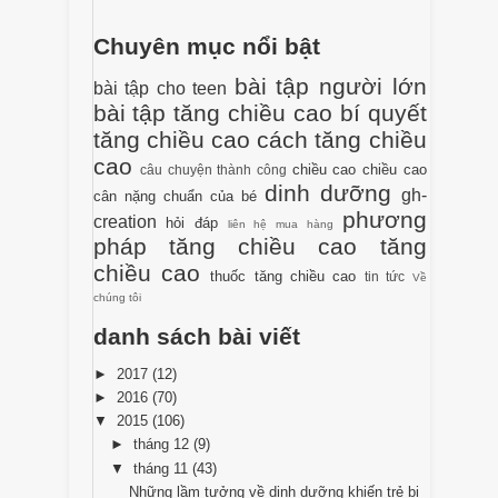
Chuyên mục nổi bật
bài tập người lớn
bài tập cho teen
bài tập tăng chiều cao
bí quyết
tăng chiều cao
cách tăng chiều
cao
chiều cao
chiều cao
câu chuyện thành công
dinh dưỡng
gh-
cân nặng chuẩn của bé
phương
creation
hỏi đáp
liên hệ mua hàng
pháp tăng chiều cao
tăng
chiều cao
thuốc tăng chiều cao
tin tức
Về
chúng tôi
danh sách bài viết
►
2017
(12)
►
2016
(70)
▼
2015
(106)
►
tháng 12
(9)
▼
tháng 11
(43)
Những lầm tưởng về dinh dưỡng khiến trẻ bị