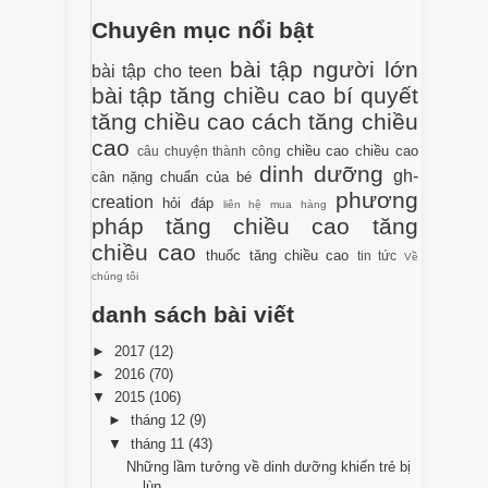
Chuyên mục nổi bật
bài tập người lớn
bài tập cho teen
bài tập tăng chiều cao
bí quyết
tăng chiều cao
cách tăng chiều
cao
chiều cao
chiều cao
câu chuyện thành công
dinh dưỡng
gh-
cân nặng chuẩn của bé
phương
creation
hỏi đáp
liên hệ mua hàng
pháp tăng chiều cao
tăng
chiều cao
thuốc tăng chiều cao
tin tức
Về
chúng tôi
danh sách bài viết
►
2017
(12)
►
2016
(70)
▼
2015
(106)
►
tháng 12
(9)
▼
tháng 11
(43)
Những lầm tưởng về dinh dưỡng khiến trẻ bị
lùn