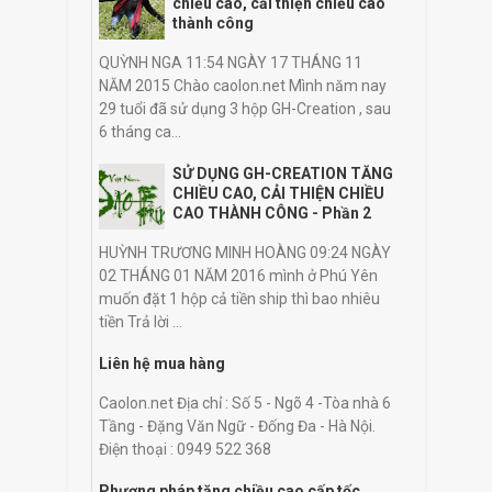
chiều cao, cải thiện chiều cao
thành công
QUỲNH NGA 11:54 NGÀY 17 THÁNG 11
NĂM 2015 Chào caolon.net Mình năm nay
29 tuổi đã sử dụng 3 hộp GH-Creation , sau
6 tháng ca...
SỬ DỤNG GH-CREATION TĂNG
CHIỀU CAO, CẢI THIỆN CHIỀU
CAO THÀNH CÔNG - Phần 2
HUỲNH TRƯƠNG MINH HOÀNG 09:24 NGÀY
02 THÁNG 01 NĂM 2016 mình ở Phú Yên
muốn đặt 1 hộp cả tiền ship thì bao nhiêu
tiền Trả lời ...
Liên hệ mua hàng
Caolon.net Địa chỉ : Số 5 - Ngõ 4 -Tòa nhà 6
Tầng - Đặng Văn Ngữ - Đống Đa - Hà Nội.
Điện thoại : 0949 522 368
Phương pháp tăng chiều cao cấp tốc