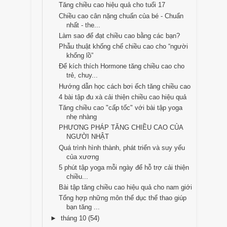
Tăng chiều cao hiệu quả cho tuổi 17
Chiều cao cân nặng chuẩn của bé - Chuẩn
nhất - the...
Làm sao để đạt chiều cao bằng các bạn?
Phẫu thuật khống chế chiều cao cho “người
khổng lồ”
Để kích thích Hormone tăng chiều cao cho
trẻ, chuy...
Hướng dẫn học cách bơi ếch tăng chiều cao
4 bài tập đu xà cải thiện chiều cao hiệu quả
Tăng chiều cao "cấp tốc" với bài tập yoga
nhẹ nhàng
PHƯƠNG PHÁP TĂNG CHIỀU CAO CỦA
NGƯỜI NHẬT
Quá trình hình thành, phát triển và suy yếu
của xương
5 phút tập yoga mỗi ngày để hỗ trợ cải thiện
chiều...
Bài tập tăng chiều cao hiệu quả cho nam giới
Tổng hợp những môn thể dục thể thao giúp
bạn tăng ...
►
tháng 10
(54)