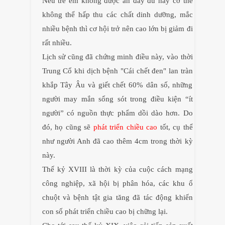
Nếu trẻ em không được ăn đầy đủ hay cơ thể
không thể hấp thu các chất dinh dưỡng, mắc
nhiều bệnh thì cơ hội trở nên cao lớn bị giảm đi
rất nhiều.
Lịch sử cũng đã chứng minh điều này, vào thời
Trung Cổ khi dịch bệnh "Cái chết đen" lan tràn
khắp Tây Âu và giết chết 60% dân số, những
người may mắn sống sót trong điều kiện “ít
người” có nguồn thực phẩm dồi dào hơn. Do
đó, họ cũng sẽ
phát triển chiều cao
tốt, cụ thể
như người Anh đã cao thêm 4cm trong thời kỳ
này.
Thế kỷ XVIII là thời kỳ của cuộc cách mạng
công nghiệp, xã hội bị phân hóa, các khu ổ
chuột và bệnh tật gia tăng đã tác động khiến
con số phát triển chiều cao bị chững lại.