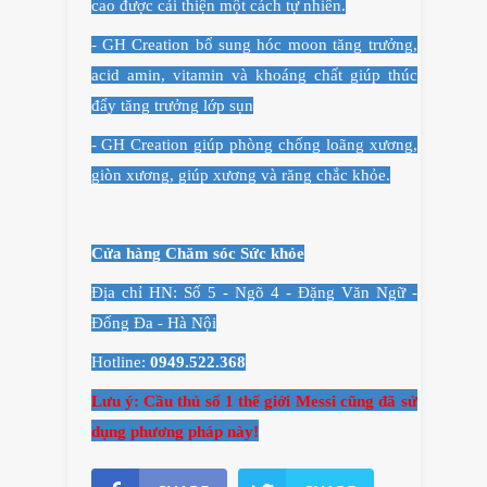
cao được cải thiện một cách tự nhiên.
-
GH Creation
bổ sung hóc moon tăng trưởng,
acid amin, vitamin và khoáng chất giúp thúc
đẩy tăng trưởng lớp sụn
-
GH Creation
giúp phòng chống loãng xương,
giòn xương, giúp xương và răng chắc khỏe.
Cửa hàng Chăm sóc Sức khỏe
Địa chỉ HN: Số 5 - Ngõ 4 - Đặng Văn Ngữ -
Đống Đa - Hà Nội
Hotline:
0949.522.368
Lưu ý: Cầu thủ số 1 thế giới Messi cũng đã sử
dụng phương pháp này!