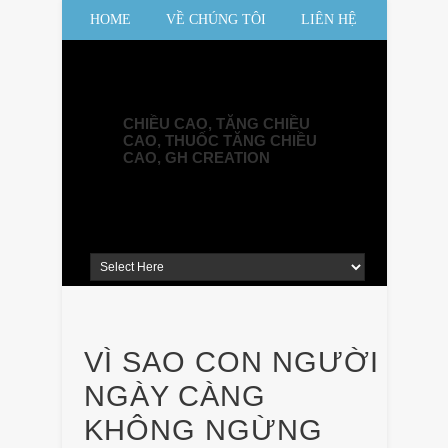
HOME
VỀ CHÚNG TÔI
LIÊN HỆ
SƠ ĐỒ WEBSITE
CHIỀU CAO, TĂNG CHIỀU
CAO, THUỐC TĂNG CHIỀU
CAO, GH CREATION
VÌ SAO CON NGƯỜI
NGÀY CÀNG
KHÔNG NGỪNG