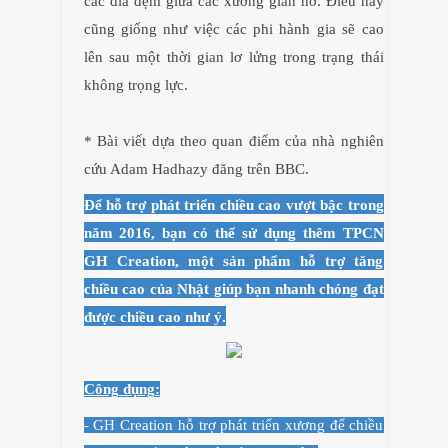
các đĩa đệm giữa các xương giãn nở. Điều này
cũng giống như việc các phi hành gia sẽ cao
lên sau một thời gian lơ lửng trong trạng thái
không trọng lực.
* Bài viết dựa theo quan điểm của nhà nghiên
cứu Adam Hadhazy đăng trên BBC.
Để hỗ trợ phát triển chiều cao vượt bậc trong
năm 2016, bạn có thể sử dụng thêm TPCN
GH Creation, một sản phẩm hỗ trợ tăng
chiều cao của Nhật giúp bạn nhanh chóng đạt
được chiều cao như ý.
Công dụng:
- GH Creation hỗ trợ phát triển xương để chiều