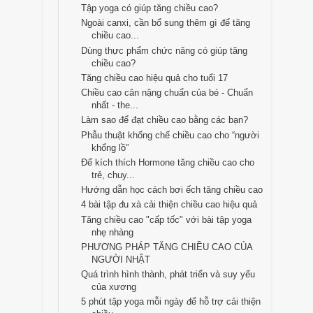
Tập yoga có giúp tăng chiều cao?
Ngoài canxi, cần bổ sung thêm gì để tăng
chiều cao...
Dùng thực phẩm chức năng có giúp tăng
chiều cao?
Tăng chiều cao hiệu quả cho tuổi 17
Chiều cao cân nặng chuẩn của bé - Chuẩn
nhất - the...
Làm sao để đạt chiều cao bằng các bạn?
Phẫu thuật khống chế chiều cao cho “người
khổng lồ”
Để kích thích Hormone tăng chiều cao cho
trẻ, chuy...
Hướng dẫn học cách bơi ếch tăng chiều cao
4 bài tập đu xà cải thiện chiều cao hiệu quả
Tăng chiều cao "cấp tốc" với bài tập yoga
nhẹ nhàng
PHƯƠNG PHÁP TĂNG CHIỀU CAO CỦA
NGƯỜI NHẬT
Quá trình hình thành, phát triển và suy yếu
của xương
5 phút tập yoga mỗi ngày để hỗ trợ cải thiện