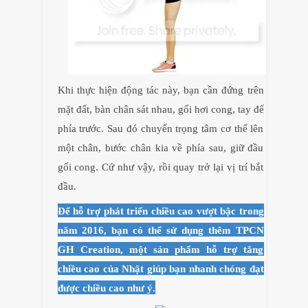
Khi thực hiện động tác này, bạn cần đứng trên
mặt đất, bàn chân sát nhau, gối hơi cong, tay để
phía trước. Sau đó chuyển trọng tâm cơ thể lên
một chân, bước chân kia về phía sau, giữ đầu
gối cong. Cứ như vậy, rồi quay trở lại vị trí bắt
đầu.
Để hỗ trợ phát triển chiều cao vượt bậc trong
năm 2016, bạn có thể sử dụng thêm TPCN
GH Creation, một sản phẩm hỗ trợ tăng
chiều cao của Nhật giúp bạn nhanh chóng đạt
được chiều cao như ý.