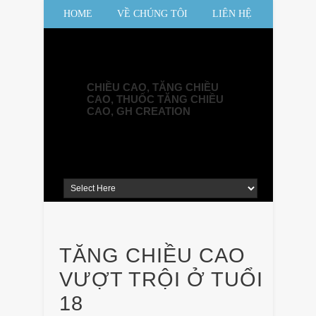
HOME
VỀ CHÚNG TÔI
LIÊN HỆ
SƠ ĐỒ WEBSITE
CHIỀU CAO, TĂNG CHIỀU
CAO, THUỐC TĂNG CHIỀU
CAO, GH CREATION
TĂNG CHIỀU CAO
VƯỢT TRỘI Ở TUỔI
18