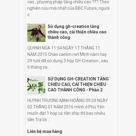
cao , phương pháp tăng chiều cao ??? Theo
nghiên cứu mới nhất của BBC Future, người
c...
Sử dụng gh-creation tăng
chiều cao, cải thiện chiều cao
thành công
QUỲNH NGA 11:54 NGÀY 17 THÁNG 11
NĂM 2015 Chào caolon.net Mình năm nay
29 tuổi đã sử dụng 3 hộp GH-Creation , sau
6 tháng ca...
SỬ DỤNG GH-CREATION TĂNG
CHIỀU CAO, CẢI THIỆN CHIỀU
CAO THÀNH CÔNG - Phần 2
HUỲNH TRƯƠNG MINH HOÀNG 09:24 NGÀY
02 THÁNG 01 NĂM 2016 mình ở Phú Yên
muốn đặt 1 hộp cả tiền ship thì bao nhiêu
tiền Trả lời ...
Liên hệ mua hàng