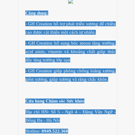
Công dụng:
- GH Creation hỗ trợ phát triển xương để chiều
cao được cải thiện một cách tự nhiên.
-
GH Creation
bổ sung hóc moon tăng trưởng,
acid amin, vitamin và khoáng chất giúp thúc
đẩy tăng trưởng lớp sụn
-
GH Creation
giúp phòng chống loãng xương,
giòn xương, giúp xương và răng chắc khỏe.
Cửa hàng Chăm sóc Sức khỏe
Địa chỉ HN: Số 5 - Ngõ 4 - Đặng Văn Ngữ -
Đống Đa - Hà Nội
Hotline:
0949.522.368