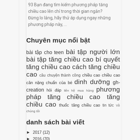
93 Bạn đang tìm kiếm phương pháp tăng
chiều cao lên chỉ trong thời gian ngắn?
Đừng lo lắng, hãy thử áp dụng ngay những
phương pháp này, ...
Chuyên mục nổi bật
bài tập người lớn
bài tập cho teen
bài tập tăng chiều cao
bí quyết
tăng chiều cao
cách tăng chiều
cao
chiều cao
chiều cao
câu chuyện thành công
dinh dưỡng
gh-
cân nặng chuẩn của bé
phương
creation
hỏi đáp
liên hệ mua hàng
pháp tăng chiều cao
tăng
chiều cao
thuốc tăng chiều cao
tin tức
Về
chúng tôi
danh sách bài viết
►
2017
(12)
►
2016
(70)